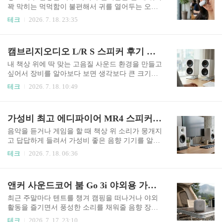
늘 이 부분에 대한 명쾌한 팩트와 공간별 최적의 선
꽉 막히는 먹먹함이 불편해서 귀를 열어두는 오픈
택 기준을 명확하게 정리해 드리겠습니다.🎵 내 거
형 이어폰을 알아보시는 분들이 꽤 많습니다. 기존
테크
2026. 7. 18. 23:35
실에 딱! 에보원 소리 특징과 알맞은 배치 방법 요
의 골전도 방식에서 한 단계 더 나아가 귀 모양에
약왜 이런 문제가 생길까요? 총 14개의 독립 드라
맞게 집어주는 최신 클립형 형태가 나오면서 어떤
이버가 전면과 측면, 후면까지 배치되어 정밀한 소
모델을 골라야 오랜 시간 통증 없이 깨끗한 소리를
캠브리지오디오 L/R S 스피커 후기 및 가격 데스크 셋업 추천 세팅
리를 뿜어내지만 일반 거실 장식장이나 얇은 테이
들을 수 있을지 깊은 고민에 빠지게 됩니다. 하루
블 위에 그대로 올리면 저음 부밍 현..
종일 몸의 일부처럼 착용하고 지내야 하는 만큼, 착
내 책상 위에 딱 맞는 고음질 사운드 환경을 만들고
용 방식에 따른 미세한 피로도 차이와 야외 환경에
싶어서 장비를 알아보다 보면 생각보다 큰 크기와
서의 전달력 등 세부 사양을 꼼꼼하게 비교해 보는
복잡한 연결 선 때문에 고민에 빠지기 쉽습니다. 프
테크
2026. 7. 18. 10:49
과정이 반드시 필요합니다. 구매 결정 과정에서 겪
리미엄 하이파이 브랜드에서 야심 차게 선보인 캠
는 혼란을 줄여드리기 위해 일상 속 후기와 정확한
브리지오디오 L/R S 스피커는 별도의 스트리밍 기
데이터를 바탕으로 명확한 선택 기준을 정리해 드
능은 제외하고 블루투스와 유선 연결에만 집중하
가성비 최고 에디파이어 MR4 스피커 음질 최적화 세팅 설치방법 안내
리겠습니다.🎧 귀가 편한 클립형 오픈형 이어폰 한
여 책상 위 PC-Fi 환경을 구축하려는 분들에게 훌
눈에 보는 특징 요약왜 ..
륭한 대안이라고 생각합니다. 전용 어플리케이션
음악을 듣거나 게임을 할 때 책상 위 소리가 뭉개지
이 지원되지 않고 본체 자체에 볼륨 조절 노브가 없
고 답답하게 들려서 가성비 좋은 음향 기기를 알아
다는 명확한 아쉬움이 존재하지만, 공간감과 악기
보다가 결국 많은 분들이 정착하는 모델을 선택하
테크
2026. 7. 18. 06:36
의 위치를 정확하게 짚어주는 정위감만큼은 동급
게 됩니다. 10만 원 이하라는 예산 안에서 고해상도
제품 중에서도 사운드가 참 매력적이라 실사용 시
모니터링 사운드를 들려주는 에디파이어 MR4 스
만족도가 매우 높습니다.🎵 내 책상 위 작은 음악
피커는 데스크 공간을 깔끔하게 꾸미려는 분들에
앤커 사운드코어 붐 Go 3i 야외용 가성비 스피커 비교 정리
회, 딱 세 가지만 기억하세요원인 및 문제 분석: 책
게 훌륭한 선택지가 되어 줍니다. 처음 상자를 열고
상 공간은 한정되어 있지만 고음..
PC나 스마트폰에 케이블을 연결할 때 후면의 어떤
최근 주말마다 텐트를 챙겨 캠핑을 떠나거나 야외
단자를 활용해야 할지, 양쪽 액티브와 패시브 스피
활동을 즐기면서 풍성한 소리를 채워줄 음향 장비
커를 이어주는 스피커 케이블은 어떻게 맞물려야
를 고민하는 분들이 부쩍 늘었습니다. 가격대비 뛰
테크
2026. 7. 17. 23:10