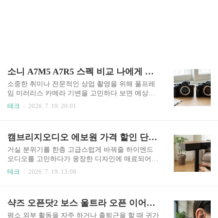
소니 A7M5 A7R5 스펙 비교 나에게 맞는 카메라 선택 기준
소중한 취미나 전문적인 상업 촬영을 위해 풀프레
임 미러리스 카메라 기변을 고민하다 보면 예상보
다 커진 예산과 기기별 급 나누기 때문에 어떤 바디
테크
2026. 7. 19. 20:01
를 선택해야 할지 깊은 고민에 빠지게 됩니다. 특히
전작 출시 이후 무려 4년 만에 돌아와 하이브리드
바디의 기준을 바꾼 소니 A7M5와 압도적인 고해상
캠브리지오디오 에보원 가격 할인 단점과 전용 스탠드 거치대 청음 비교 선택
도를 자랑하는 플래그십 라인업 A7R5 사이에서 갈
등하는 분들이 정말 많습니다. 두 카메라가 가진 센
거실 분위기를 한층 고급스럽게 바꿔줄 하이엔드
서의 구조적 차이부터 세부적인 연사 및 동영상 촬
오디오를 고민하다가 웅장한 디자인에 매료되어
영 사양, 그리고 실제 비용 측면까지 꼼꼼하게 비교
덜컥 들여놓았지만, 생각보다 넓은 공간을 차지하
테크
2026. 7. 19. 13:08
분석하여 여러분의 촬영 목적에 가장 완벽하게 부
는 크기와 묵직한 무게 때문에 배치할 곳을 찾지 못
합하는 선택 기준을 제시해 드리겠습니다.🔍 소니
해 당황했던 경험이 한 번쯤은 있으실 겁니다. 큰마
풀프레임 바디 나에게 꼭 맞는 선택 기준 가이드원
음먹고 장만한 프리미엄 음향 기기가 제 성능을 발
샥즈 오픈닷2 보스 울트라 오픈 이어버드 착용감 및 음질 차이점 정리
인 및 문제 분석: 단순히 가격이나 화소 수만 보고
휘하려면 주변 가구와의 조화는 물론이고 음질을
카메라를 선택했다가 ..
온전히 살려줄 배치 환경이 무엇보다 중요한데, 오
평소 외부 활동을 자주 하거나 출퇴근을 할 때 귀가